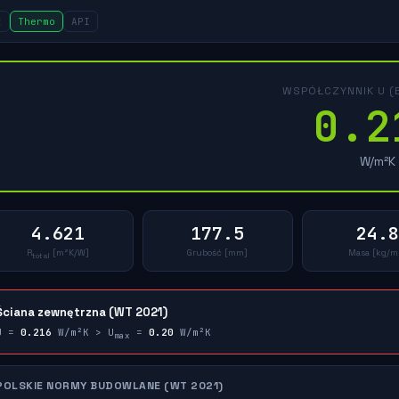
t
Thermo
API
WSPÓŁCZYNNIK U (E
0.2
W/m²K
4.621
177.5
24.8
R
[m²K/W]
Grubość [mm]
Masa [kg/m
total
Ściana zewnętrzna (WT 2021)
U =
0.216
W/m²K > U
=
0.20
W/m²K
max
↑
↓
×
POLSKIE NORMY BUDOWLANE (WT 2021)