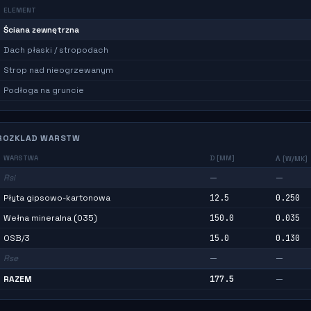
↑
↓
×
ELEMENT
Ściana zewnętrzna
↑
↓
×
Dach płaski / stropodach
Strop nad nieogrzewanym
Podłoga na gruncie
ROZKLAD WARSTW
WARSTWA
D [MM]
Λ [W/MK]
Rsi
—
—
Płyta gipsowo-kartonowa
12.5
0.250
Wełna mineralna (035)
150.0
0.035
OSB/3
15.0
0.130
Rse
—
—
RAZEM
177.5
—