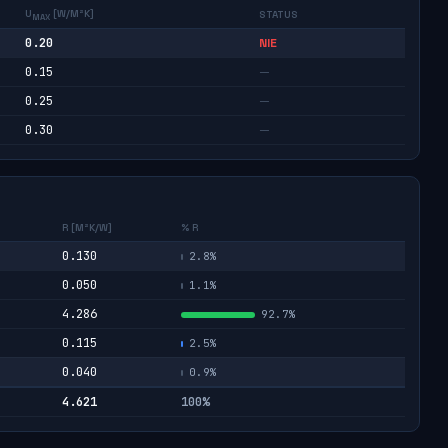
U
[W/M²K]
STATUS
MAX
0.20
NIE
0.15
—
0.25
—
0.30
—
R [M²K/W]
% R
0.130
2.8%
0.050
1.1%
4.286
92.7%
0.115
2.5%
0.040
0.9%
4.621
100%