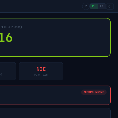
☾
?
PL
EN
N ISO 6946)
16
NIE
²]
PL WT 2021
NIESPEŁNIONE