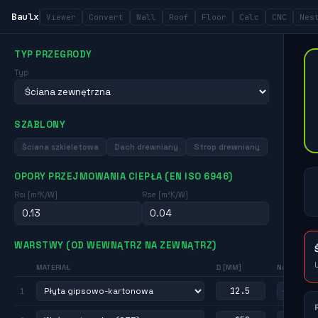
Baulx
Viewer
Convert
Wall
Roof
Floor
Calc
CNC
Nes
TYP PRZEGRODY
Typ
SZABLONY
Ściana szkieletowa
Dach drewniany
Strop drewniany
OPORY PRZEJMOWANIA CIEPŁA (EN ISO 6946)
Rsi [m²K/W]
Rse [m²K/W]
WARSTWY (OD WEWNĄTRZ NA ZEWNĄTRZ)
MATERIAŁ
D [MM]
NAZWA
1