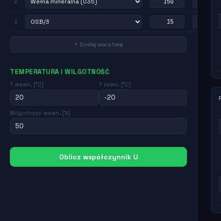
2
3
+ Dodaj warstwę
TEMPERATURA I WILGOTNOŚĆ
T wewn. [°C]
T zewn. [°C]
Wilgotność wewn. [%]
Oblicz współczynnik U