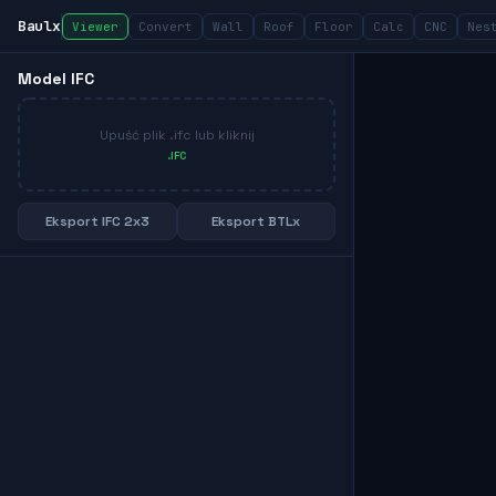
Baulx
Viewer
Convert
Wall
Roof
Floor
Calc
CNC
Nes
Model IFC
Upuść plik .ifc lub kliknij
.IFC
Eksport IFC 2x3
Eksport BTLx